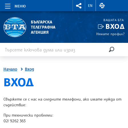
RIGHTMENU.SOCIAL
ВАЛУТНИ КУР
EN
МЕНЮ
ВАШАТА БТА
БЪЛГАРСКА
ВХОД
ТЕЛЕГРАФНА
АГЕНЦИЯ
Нямате профил?
Въведете ключова дума или израз
Търсене
ТЪРСЕН
Начало
Вход
SITE.BTA
ВХОД
Свържете се с нас на следните телефони, ако имате нужда от
съдействие:
При технически проблеми:
02/ 9262 363