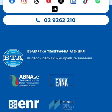
02 9262 210
БЪЛГАРСКА ТЕЛЕГРАФНА АГЕНЦИЯ
© 2022 - 2026, Всички права са запазени.
Българска телеграфна агенция
European Alliance of N
The Assocoation of the Balkan News Agencies S
MINDS Media Innovatio
European Newsroom