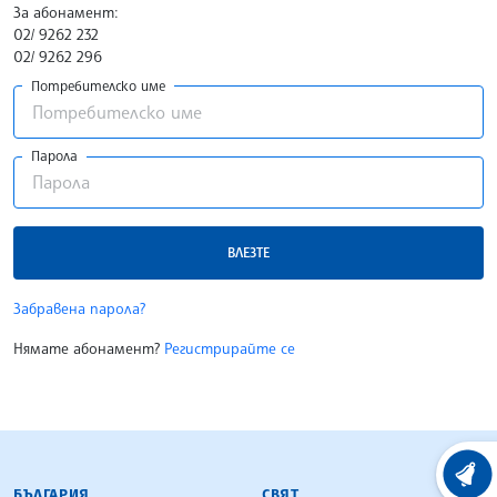
За абонамент:
02/ 9262 232
02/ 9262 296
Потребителско име
Парола
ВЛЕЗТЕ
Забравена парола?
Нямате абонамент?
Регистрирайте се
БЪЛГАРСКА ТЕЛЕГРАФНА АГЕНЦИЯ
ХРОНО
БЪЛГАРИЯ
СВЯТ