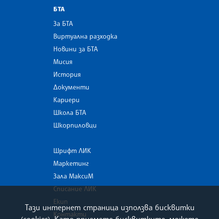
БТА
За БТА
Виртуална разходка
Новини за БТА
Мисия
История
Документи
Кариери
Школа БТА
Шкорпиловци
Шрифт ЛИК
Маркетинг
Зала МаксиМ
Списание ЛИК
Екип
Тази интернет страница използва бисквитки
Контакти