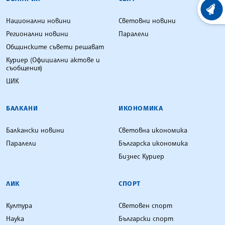
ХРОНО
Национални новини
Световни новини
Регионални новини
Паралели
Общинските съвети решават
Куриер (Официални актове и
съобщения)
ЦИК
БАЛКАНИ
ИКОНОМИКА
Балкански новини
Световна икономика
Паралели
Българска икономика
Бизнес Куриер
ЛИК
СПОРТ
Култура
Световен спорт
Наука
Български спорт