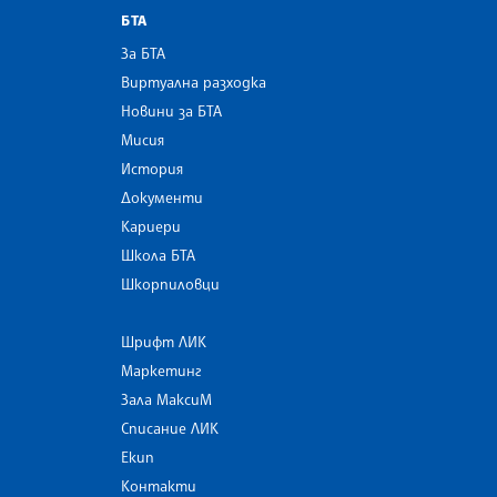
БТА
За БТА
Виртуална разходка
Новини за БТА
Мисия
История
Документи
Кариери
Школа БТА
Шкорпиловци
Шрифт ЛИК
Маркетинг
Зала МаксиМ
Списание ЛИК
Екип
Контакти