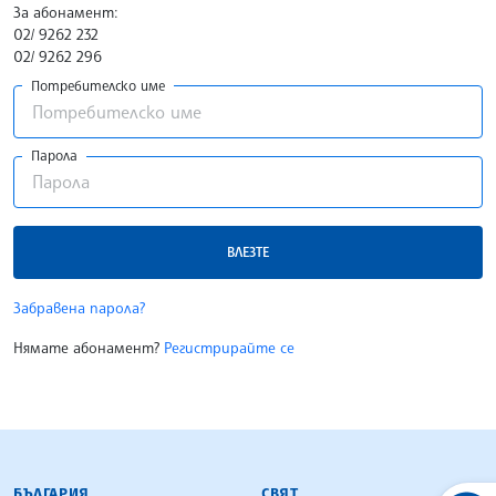
За абонамент:
02/ 9262 232
02/ 9262 296
Потребителско име
Парола
ВЛЕЗТЕ
Забравена парола?
Нямате абонамент?
Регистрирайте се
БЪЛГАРСКА ТЕЛЕГРАФНА АГЕНЦИЯ
БЪЛГАРИЯ
СВЯТ