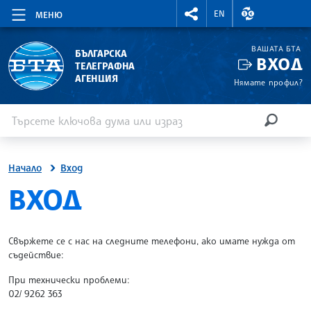
RIGHTMENU.SOCIAL
ВАЛУТНИ КУР
EN
МЕНЮ
ВАШАТА БТА
БЪЛГАРСКА
ВХОД
ТЕЛЕГРАФНА
АГЕНЦИЯ
Нямате профил?
Въведете ключова дума или израз
Търсене
ТЪРСЕН
Начало
Вход
SITE.BTA
ВХОД
Свържете се с нас на следните телефони, ако имате нужда от
съдействие:
При технически проблеми:
02/ 9262 363