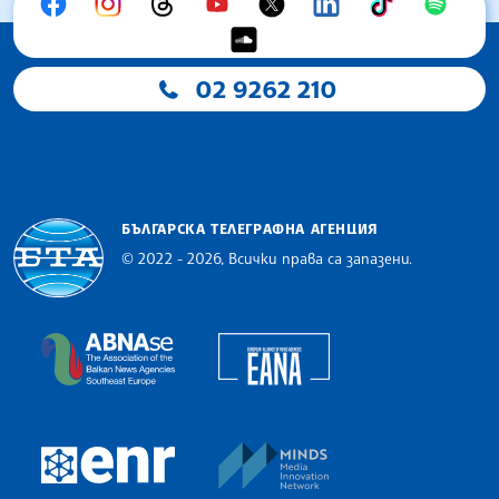
02 9262 210
БЪЛГАРСКА ТЕЛЕГРАФНА АГЕНЦИЯ
© 2022 - 2026, Всички права са запазени.
Българска телеграфна агенция
European Alliance of N
The Assocoation of the Balkan News Agencies S
MINDS Media Innovatio
European Newsroom