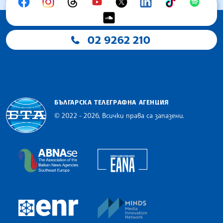
02 9262 210
БЪЛГАРСКА ТЕЛЕГРАФНА АГЕНЦИЯ
© 2022 - 2026, Всички права са запазени.
Българска телеграфна агенция
European Alliance of N
The Assocoation of the Balkan News Agencies S
MINDS Media Innovatio
European Newsroom