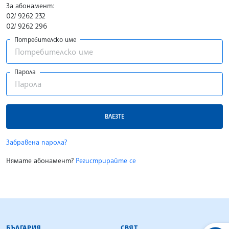
За абонамент:
02/ 9262 232
02/ 9262 296
Потребителско име
Парола
ВЛЕЗТЕ
Забравена парола?
Нямате абонамент?
Регистрирайте се
БЪЛГАРСКА ТЕЛЕГРАФНА АГЕНЦИЯ
БЪЛГАРИЯ
СВЯТ