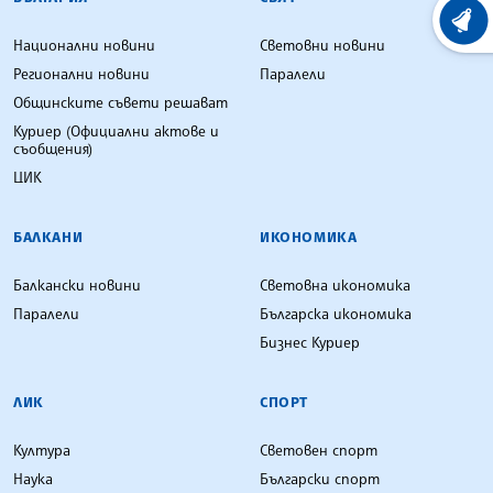
ХРОНО
Национални новини
Световни новини
Регионални новини
Паралели
Общинските съвети решават
Куриер (Официални актове и
съобщения)
ЦИК
БАЛКАНИ
ИКОНОМИКА
Балкански новини
Световна икономика
Паралели
Българска икономика
Бизнес Куриер
ЛИК
СПОРТ
Култура
Световен спорт
Наука
Български спорт