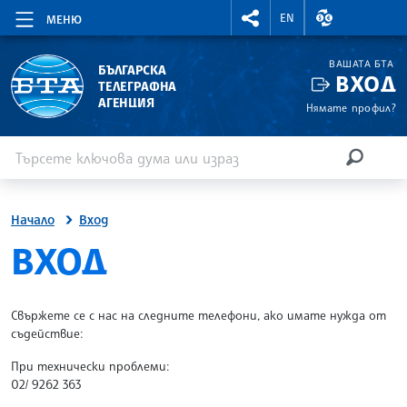
RIGHTMENU.SOCIAL
ВАЛУТНИ КУР
EN
МЕНЮ
ВАШАТА БТА
БЪЛГАРСКА
ВХОД
ТЕЛЕГРАФНА
АГЕНЦИЯ
Нямате профил?
Въведете ключова дума или израз
Търсене
ТЪРСЕН
Начало
Вход
SITE.BTA
ВХОД
Свържете се с нас на следните телефони, ако имате нужда от
съдействие:
При технически проблеми:
02/ 9262 363