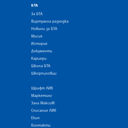
БТА
За БТА
Виртуална разходка
Новини за БТА
Мисия
История
Документи
Кариери
Школа БТА
Шкорпиловци
Шрифт ЛИК
Маркетинг
Зала МаксиМ
Списание ЛИК
Екип
Контакти