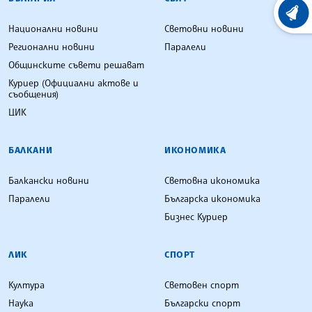
ХРОНО
Национални новини
Световни новини
Регионални новини
Паралели
Общинските съвети решават
Куриер (Официални актове и
съобщения)
ЦИК
БАЛКАНИ
ИКОНОМИКА
Балкански новини
Световна икономика
Паралели
Българска икономика
Бизнес Куриер
ЛИК
СПОРТ
Култура
Световен спорт
Наука
Български спорт