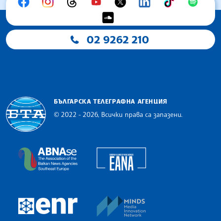
02 9262 210
БЪЛГАРСКА ТЕЛЕГРАФНА АГЕНЦИЯ
© 2022 - 2026, Всички права са запазени.
Българска телеграфна агенция
European Alliance of N
The Assocoation of the Balkan News Agencies S
MINDS Media Innovatio
European Newsroom