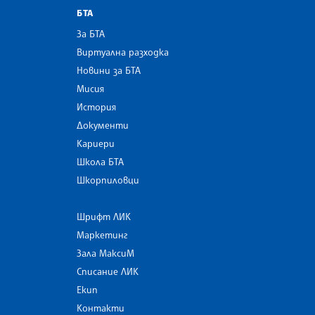
БТА
За БТА
Виртуална разходка
Новини за БТА
Мисия
История
Документи
Кариери
Школа БТА
Шкорпиловци
Шрифт ЛИК
Маркетинг
Зала МаксиМ
Списание ЛИК
Екип
Контакти