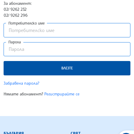
За абонамент:
02/ 9262 232
02/ 9262 296
Потребителско име
Парола
ВЛЕЗТЕ
Забравена парола?
Нямате абонамент?
Регистрирайте се
БЪЛГАРСКА ТЕЛЕГРАФНА АГЕНЦИЯ
БЪЛГАРИЯ
СВЯТ