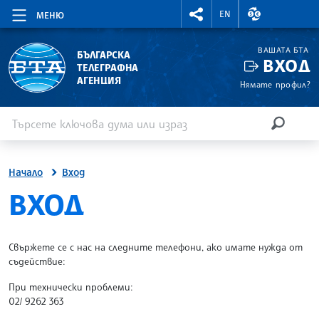
RIGHTMENU.SOCIAL
ВАЛУТНИ КУР
EN
МЕНЮ
ВАШАТА БТА
БЪЛГАРСКА
ВХОД
ТЕЛЕГРАФНА
АГЕНЦИЯ
Нямате профил?
Въведете ключова дума или израз
Търсене
ТЪРСЕН
Начало
Вход
SITE.BTA
ВХОД
Свържете се с нас на следните телефони, ако имате нужда от
съдействие:
При технически проблеми:
02/ 9262 363