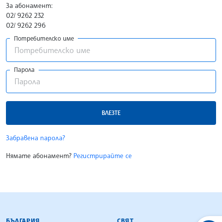
За абонамент:
02/ 9262 232
02/ 9262 296
Потребителско име
Парола
ВЛЕЗТЕ
Забравена парола?
Нямате абонамент?
Регистрирайте се
БЪЛГАРСКА ТЕЛЕГРАФНА АГЕНЦИЯ
БЪЛГАРИЯ
СВЯТ