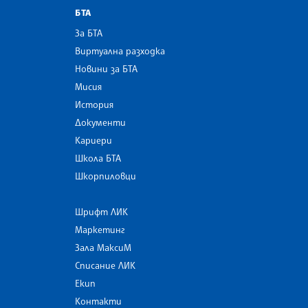
БТА
За БТА
Виртуална разходка
Новини за БТА
Мисия
История
Документи
Кариери
Школа БТА
Шкорпиловци
Шрифт ЛИК
Маркетинг
Зала МаксиМ
Списание ЛИК
Екип
Контакти