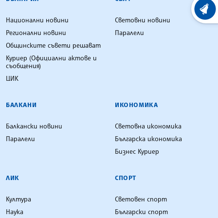
ХРОНО
Национални новини
Световни новини
Регионални новини
Паралели
Общинските съвети решават
Куриер (Официални актове и
съобщения)
ЦИК
БАЛКАНИ
ИКОНОМИКА
Балкански новини
Световна икономика
Паралели
Българска икономика
Бизнес Куриер
ЛИК
СПОРТ
Култура
Световен спорт
Наука
Български спорт