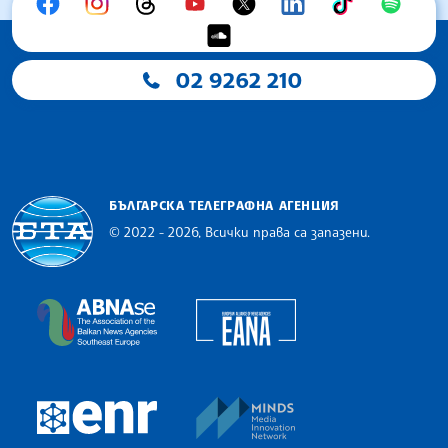
02 9262 210
БЪЛГАРСКА ТЕЛЕГРАФНА АГЕНЦИЯ
© 2022 - 2026, Всички права са запазени.
Българска телеграфна агенция
European Alliance of N
The Assocoation of the Balkan News Agencies S
MINDS Media Innovatio
European Newsroom