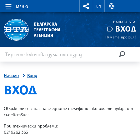
RIGHTMENU.SOCIAL
ВАЛУТНИ КУР
EN
МЕНЮ
ВАШАТА БТА
БЪЛГАРСКА
ВХОД
ТЕЛЕГРАФНА
АГЕНЦИЯ
Нямате профил?
Въведете ключова дума или израз
Търсене
ТЪРСЕН
Начало
Вход
SITE.BTA
ВХОД
Свържете се с нас на следните телефони, ако имате нужда от
съдействие:
При технически проблеми:
02/ 9262 363