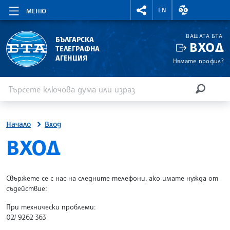
RIGHTMENU.SOCIAL
ВАЛУТНИ КУР
EN
МЕНЮ
ВАШАТА БТА
БЪЛГАРСКА
ВХОД
ТЕЛЕГРАФНА
АГЕНЦИЯ
Нямате профил?
Въведете ключова дума или израз
Търсене
ТЪРСЕН
Начало
Вход
SITE.BTA
ВХОД
Свържете се с нас на следните телефони, ако имате нужда от
съдействие:
При технически проблеми:
02/ 9262 363