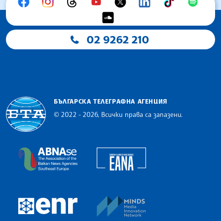
02 9262 210
БЪЛГАРСКА ТЕЛЕГРАФНА АГЕНЦИЯ
© 2022 - 2026, Всички права са запазени.
Българска телеграфна агенция
European Alliance of N
The Assocoation of the Balkan News Agencies S
MINDS Media Innovatio
European Newsroom