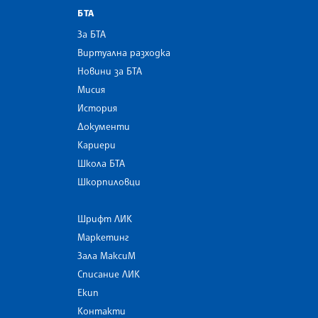
БТА
За БТА
Виртуална разходка
Новини за БТА
Мисия
История
Документи
Кариери
Школа БТА
Шкорпиловци
Шрифт ЛИК
Маркетинг
Зала МаксиМ
Списание ЛИК
Екип
Контакти