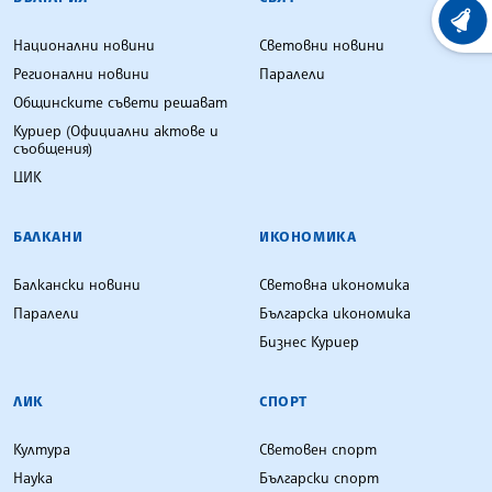
ХРОНО
Национални новини
Световни новини
Регионални новини
Паралели
Общинските съвети решават
Куриер (Официални актове и
съобщения)
ЦИК
БАЛКАНИ
ИКОНОМИКА
Балкански новини
Световна икономика
Паралели
Българска икономика
Бизнес Куриер
ЛИК
СПОРТ
Култура
Световен спорт
Наука
Български спорт