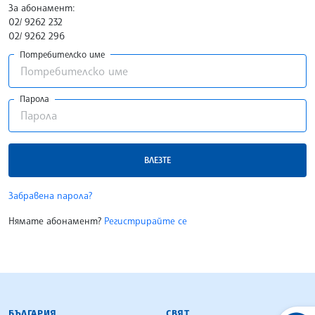
За абонамент:
02/ 9262 232
02/ 9262 296
Потребителско име
Парола
ВЛЕЗТЕ
Забравена парола?
Нямате абонамент?
Регистрирайте се
БЪЛГАРСКА ТЕЛЕГРАФНА АГЕНЦИЯ
БЪЛГАРИЯ
СВЯТ