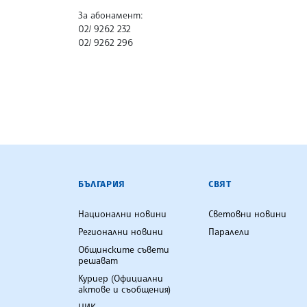
За абонамент:
02/ 9262 232
02/ 9262 296
БЪЛГАРСКА ТЕЛЕГРАФНА АГ
БЪЛГАРИЯ
СВЯТ
Национални новини
Световни новини
Регионални новини
Паралели
Общинските съвети
решават
Куриер (Официални
актове и съобщения)
ЦИК