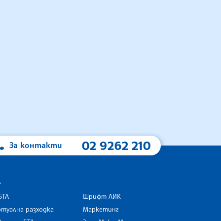
02 9262 210
За контакти
А
БТА
Шрифт ЛИК
туална разходка
Маркетинг