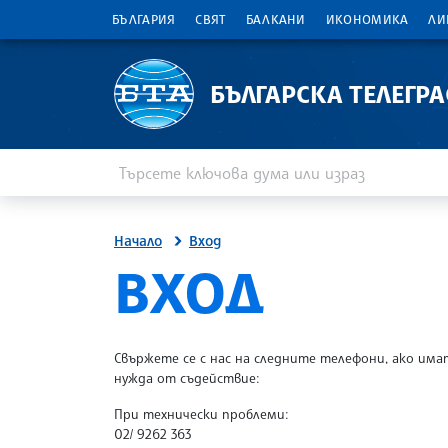
БЪЛГАРИЯ
СВЯТ
БАЛКАНИ
ИКОНОМИКА
ЛИ
БЪЛГАРСКА ТЕЛЕГР
Въведете ключова дума или израз
Търсене
Начало
Вход
SITE.BTA
ВХОД
Свържете се с нас на следните телефони, ако има
нужда от съдействие:
При технически проблеми:
02/ 9262 363