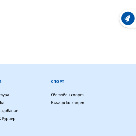
ХРОНО
К
СПОРТ
лтура
Световен спорт
ка
Български спорт
разование
 Куриер