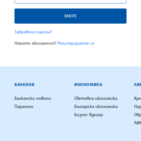
ВЛЕЗТЕ
Забравена парола?
Нямате абонамент?
Регистрирайте се
ЕНЦИЯ
БАЛКАНИ
ИКОНОМИКА
ЛИ
Балкански новини
Световна икономика
Ку
Паралели
Българска икономика
Нау
Бизнес Куриер
Об
ЛИК