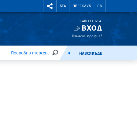
УТНИ КУРСОВЕ
RIGHTMENU.SOCIAL
БТА
ПРЕСКЛУБ
EN
ВАШАТА БТА
ВХОД
Нямате профил?
Подробно търсене
НАВСЯКЪДЕ
ТЪРСЕНЕ
ЕМИСИЯ