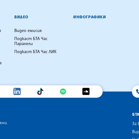
ВИДЕО
ИНФОГРАФИКИ
я
Видео емисия
Подкаст БТА Час
Паралели
Подкаст БТА Час ЛИК
а
БТ
ени.
За 
Вир