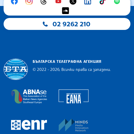
02 9262 210
БЪЛГАРСКА ТЕЛЕГРАФНА АГЕНЦИЯ
© 2022 - 2026, Всички права са запазени.
Българска телеграфна агенция
European Alliance of N
The Assocoation of the Balkan News Agencies S
MINDS Media Innovatio
European Newsroom