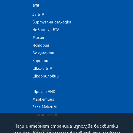
БТА
За БТА
Виртуална разходка
Новини за БТА
Мисия
История
Документи
Кариери
Школа БТА
Шкорпиловци
Шрифт ЛИК
Маркетинг
Зала МаксиМ
Списание ЛИК
Екип
Тази интернет страница използва бисквитки
Контакти