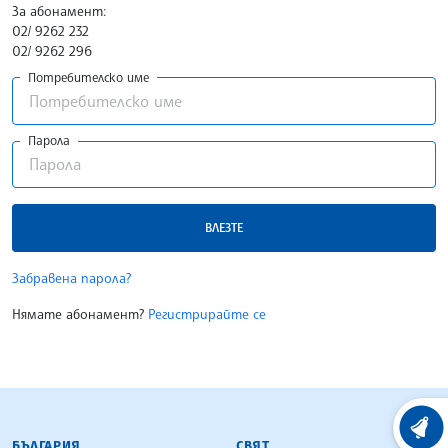
За абонамент:
02/ 9262 232
02/ 9262 296
Потребителско име
Парола
ВЛЕЗТЕ
Забравена парола?
Нямате абонамент?
Регистрирайте се
БЪЛГАРСКА ТЕЛЕГРАФНА АГЕНЦИЯ
ХРОНО
БЪЛГАРИЯ
СВЯТ