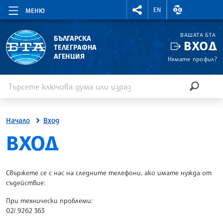
RIGHTMENU.SOCIAL
ВАЛУТНИ КУР
EN
МЕНЮ
ВАШАТА БТА
БЪЛГАРСКА
ВХОД
ТЕЛЕГРАФНА
АГЕНЦИЯ
Нямате профил?
Въведете ключова дума или израз
Търсене
ТЪРСЕН
Начало
Вход
SITE.BTA
ВХОД
Свържете се с нас на следните телефони, ако имате нужда от
съдействие:
При технически проблеми:
02/ 9262 363