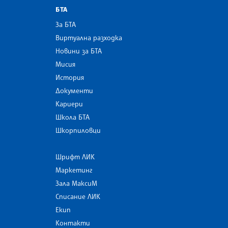
БТА
За БТА
Виртуална разходка
Новини за БТА
Мисия
История
Документи
Кариери
Школа БТА
Шкорпиловци
Шрифт ЛИК
Маркетинг
Зала МаксиМ
Списание ЛИК
Екип
Контакти