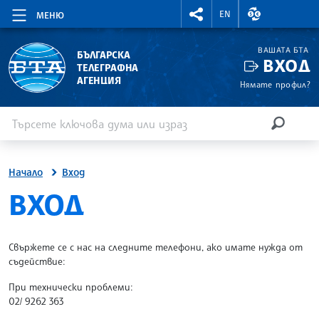
RIGHTMENU.SOCIAL
ВАЛУТНИ КУР
EN
МЕНЮ
ВАШАТА БТА
БЪЛГАРСКА
ВХОД
ТЕЛЕГРАФНА
АГЕНЦИЯ
Нямате профил?
Въведете ключова дума или израз
Търсене
ТЪРСЕН
Начало
Вход
SITE.BTA
ВХОД
Свържете се с нас на следните телефони, ако имате нужда от
съдействие:
При технически проблеми:
02/ 9262 363