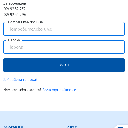
За абонамент:
02/ 9262 232
02/ 9262 296
Потребителско име
Парола
ВЛЕЗТЕ
Забравена парола?
Нямате абонамент?
Регистрирайте се
БЪЛГАРСКА ТЕЛЕГРАФНА АГЕНЦИЯ
БЪЛГАРИЯ
СВЯТ