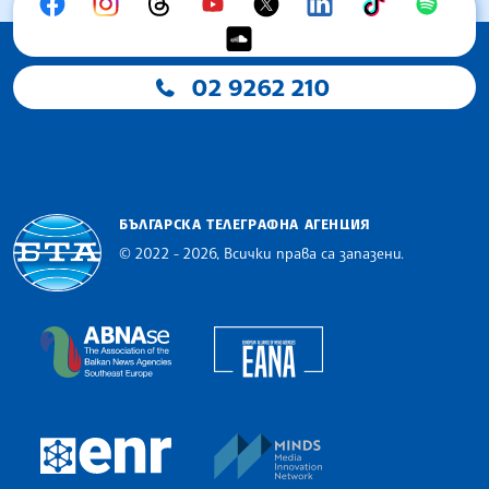
02 9262 210
БЪЛГАРСКА ТЕЛЕГРАФНА АГЕНЦИЯ
© 2022 - 2026, Всички права са запазени.
Българска телеграфна агенция
European Alliance of N
The Assocoation of the Balkan News Agencies S
MINDS Media Innovatio
European Newsroom