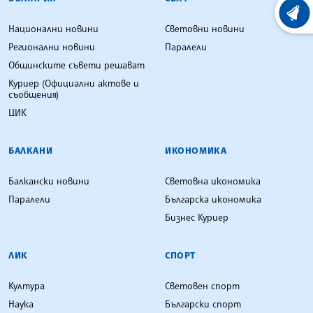
ХРОНО
Национални новини
Световни новини
Регионални новини
Паралели
Общинските съвети решават
Куриер (Официални актове и
съобщения)
ЦИК
БАЛКАНИ
ИКОНОМИКА
Балкански новини
Световна икономика
Паралели
Българска икономика
Бизнес Куриер
ЛИК
СПОРТ
Култура
Световен спорт
Наука
Български спорт