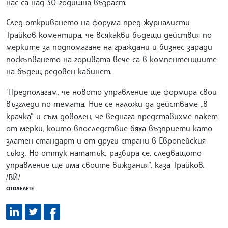
нас са над 30-годишна възраст.
След откриването на форума пред журналисти
Трайков коментира, че всякакви бъдещи действия по
мерките за подпомагане на граждани и бизнес заради
поскъпването на горивата вече са в компентенциите
на бъдещ редовен кабинет.
"Предполагам, че новото управление ще формира свои
възгледи по темата. Ние се наложи да действаме „в
крачка“ и съм доволен, че веднага представихме пакет
от мерки, които впоследствие бяха възприети като
златен стандарт и от други страни в Европейския
съюз. Но оттук нататък, разбира се, следващото
управление ще има своите виждания“, каза Трайков.
/ВЙ/
СПОДЕЛЕТЕ