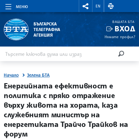
RIGHTMENU.SOCIAL
ВАЛУТНИ КУР
EN
МЕНЮ
ВАШАТА БТА
БЪЛГАРСКА
ВХОД
ТЕЛЕГРАФНА
АГЕНЦИЯ
Нямате профил?
Въведете ключова дума или израз
Търсене
ТЪРСЕН
Начало
Зелена БТА
site.bta
Енергийната ефективност е
политика с пряко отражение
върху живота на хората, каза
служебният министър на
енергетиката Трайчо Трайков на
форум