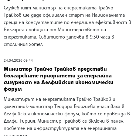
Служебният министър на енергетиката Трайчо
Трайков ще даде официален старт на Националната
среща на консултантите по енергийна ефективност в
България, съобщиха от Министерството на
енергетиката. Събитието започва в 9:30 часа в
столичния хотел
24.04.2026 09:44
Министър Трайчо Трайков представи
българските приоритети за енергийна
сигурност на Делфийския икономически
форум
Министърът на енергетиката Трайчо Трайков и
заместник-министър Теодора Георгиева участваха в
Делфийския икономически форум, който се провежда в
Делфи, Гърция. Министър Трайков се включи в панел,
посветен на инфраструктурата на енергийната
сигурност,