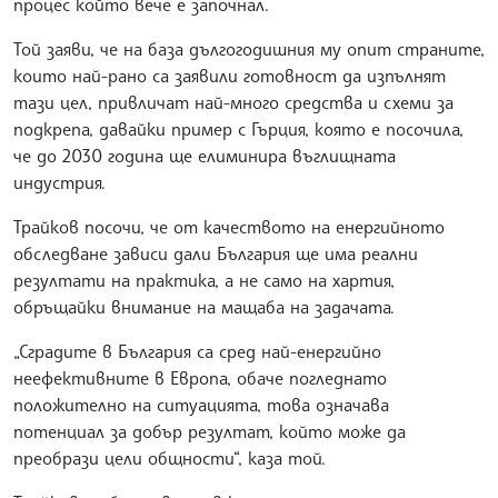
процес който вече е започнал.
Той заяви, че на база дългогодишния му опит страните,
които най-рано са заявили готовност да изпълнят
тази цел, привличат най-много средства и схеми за
подкрепа, давайки пример с Гърция, която е посочила,
че до 2030 година ще елиминира въглищната
индустрия.
Трайков посочи, че от качеството на енергийното
обследване зависи дали България ще има реални
резултати на практика, а не само на хартия,
обръщайки внимание на мащаба на задачата.
„Сградите в България са сред най-енергийно
неефективните в Европа, обаче погледнато
положително на ситуацията, това означава
потенциал за добър резултат, който може да
преобрази цели общности“, каза той.