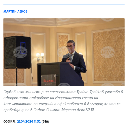
МАРТИН ЛЕКОВ
Служебният министър на енергетиката Трайчо Трайков участва в
официалното откриване на Националната среща на
консултантите по енергийна ефективност в България, която се
провежда днес в София. Снимка: Мартин Леков/БТА
СОФИЯ,
27.04.2026 11:32
(БТА)