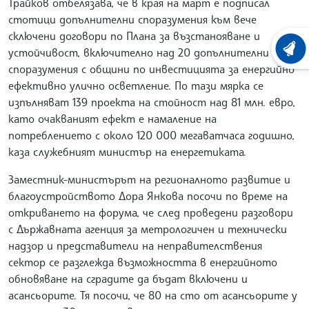
Трайков отбелязава, че в края на март е подписал
стотици допълнителни споразумения към вече
сключени договори по Плана за възстанояване и
устойчивост, включително над 20 допълнителни
ХРОНО
споразумения с общини по инвестицията за енергийно
ефективно улично осветление. По тази мярка се
изпълняват 139 проекта на стойност над 81 млн. евро,
като очакваният ефект е намаление на
потреблението с около 120 000 мегаватчаса годишно,
каза служебният министър на енергетиката.
Заместник-министърът на регионалното развитие и
благоустройството Дора Янкова посочи по време на
откриването на форума, че след проведени разговори
с Държавната агенция за метрологичен и технически
надзор и представители на неправителствения
сектор се разглежда възможността в енергийното
обновяване на сградите да бъдат включени и
асансьорите. Тя посочи, че 80 на сто от асансьорите у