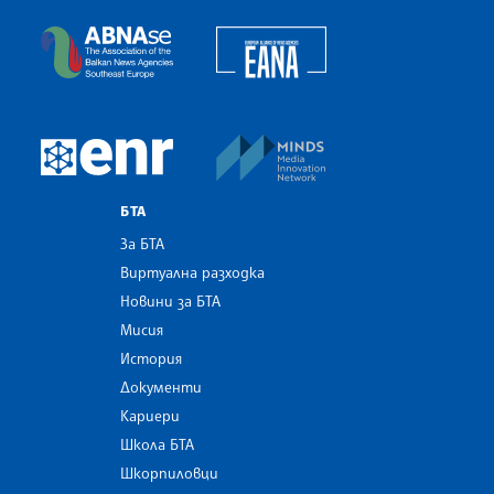
Българска телеграфна агенция
European Alliance of N
The Assocoation of the Balkan News Agencies S
MINDS Media Innovatio
European Newsroom
БТА
За БТА
Виртуална разходка
Новини за БТА
Мисия
История
Документи
Кариери
Школа БТА
Шкорпиловци