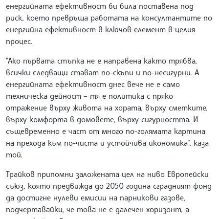
енергийната ефективност би била поставена под
риск, което превръща работата на консултантите по
енергийна ефективност в ключов елемент в целия
процес.
"Ако първата стъпка не е направена както трябва,
всички следващи стават по-скъпи и по-несигурни. А
енергийната ефективност днес вече не е само
техническа дейност – тя е политика с пряко
отражение върху живота на хората, върху сметките,
върху комфорта в домовете, върху сигурността. И
същевременно е част от много по-голямата картина
на прехода към по-чиста и устойчива икономика“, каза
той.
Трайков припомни заложената цел на ниво Европейски
съюз, която предвижда до 2050 година сградният фонд
да достигне нулеви емисии на парникови газове,
подчертавайки, че това не е далечен хоризонт, а