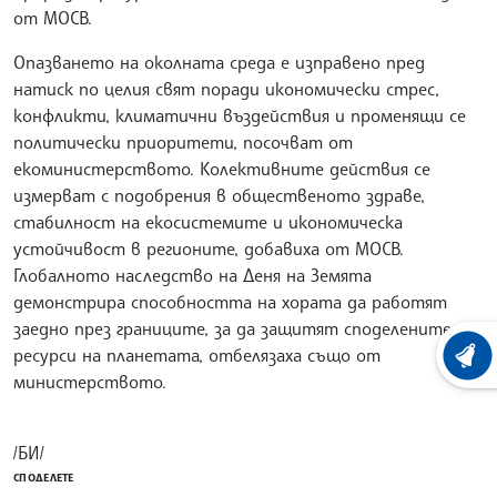
от МОСВ.
Опазването на околната среда е изправено пред
натиск по целия свят поради икономически стрес,
конфликти, климатични въздействия и променящи се
политически приоритети, посочват от
екоминистерството. Колективните действия се
измерват с подобрения в общественото здраве,
стабилност на екосистемите и икономическа
устойчивост в регионите, добавиха от МОСВ.
Глобалното наследство на Деня на Земята
демонстрира способността на хората да работят
заедно през границите, за да защитят споделените
ресурси на планетата, отбелязаха също от
ХРОНО
министерството.
/БИ/
СПОДЕЛЕТЕ