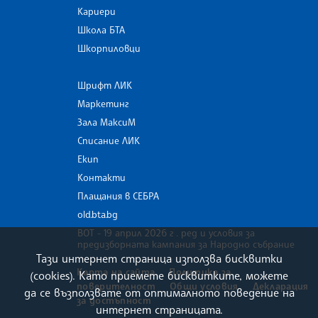
Кариери
Школа БТА
Шкорпиловци
Шрифт ЛИК
Маркетинг
Зала МаксиМ
Списание ЛИК
Екип
Контакти
Плащания в СЕБРА
old.bta.bg
ВОТ - 19 април 2026 г . ред и условия за
предизборната кампания за Народно събрание
Тази интернет страница използва бисквитки
Карта на сайта
Политика за
(cookies). Като приемете бисквитките, можете
поверителност
Общи условия
Декларация
да се възползвате от оптималното поведение на
за достъпност
интернет страницата.