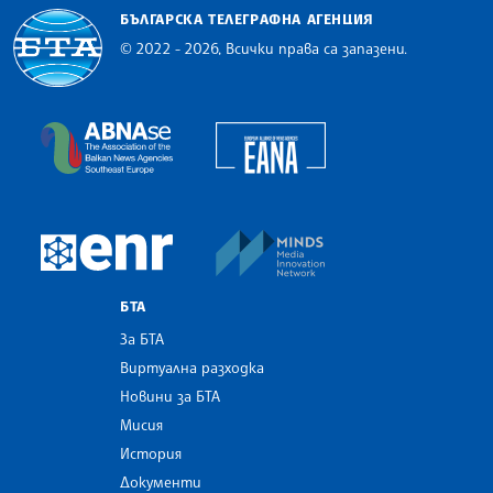
БЪЛГАРСКА ТЕЛЕГРАФНА АГЕНЦИЯ
© 2022 - 2026, Всички права са запазени.
Българска телеграфна агенция
European Alliance of N
The Assocoation of the Balkan News Agencies S
MINDS Media Innovatio
European Newsroom
БТА
За БТА
Виртуална разходка
Новини за БТА
Мисия
История
Документи