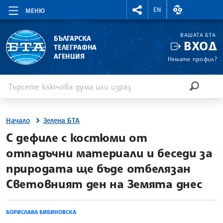
RIGHTMENU.SOCIAL
ВАЛУТНИ КУР
EN
МЕНЮ
ВАШАТА БТА
БЪЛГАРСКА
ВХОД
ТЕЛЕГРАФНА
АГЕНЦИЯ
Нямате профил?
Въведете ключова дума или израз
Търсене
ТЪРСЕН
Начало
Зелена БТА
site.bta
С дефиле с костюми от
отпадъчни материали и беседи за
природата ще бъде отбелязан
Световният ден на Земята днес
БОРИСЛАВА БИБИНОВСКА