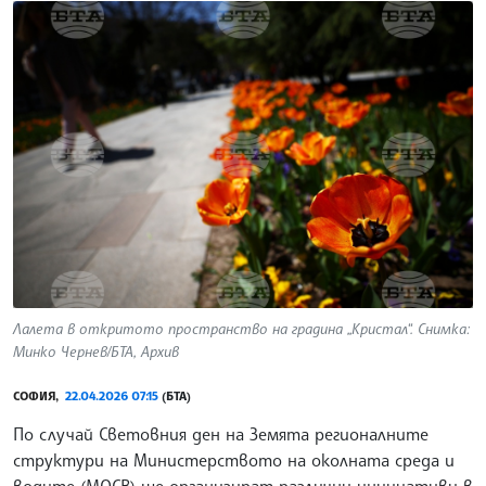
Лалета в откритото пространство на градина „Кристал“. Снимка:
Минко Чернев/БТА, Архив
СОФИЯ,
22.04.2026 07:15
(БТА)
По случай Световния ден на Земята регионалните
структури на Министерството на околната среда и
водите (МОСВ) ще организират различни инициативи в