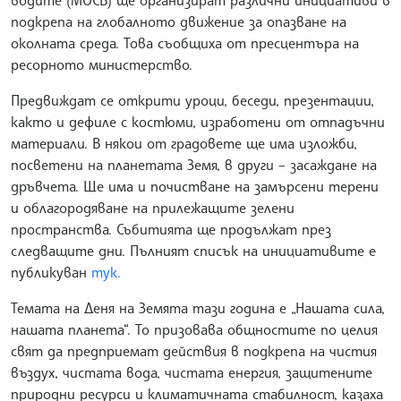
подкрепа на глобалното движение за опазване на
околната среда. Това съобщиха от пресцентъра на
ресорното министерство.
Предвиждат се открити уроци, беседи, презентации,
както и дефиле с костюми, изработени от отпадъчни
материали. В някои от градовете ще има изложби,
посветени на планетата Земя, в други – засаждане на
дръвчета. Ще има и почистване на замърсени терени
и облагородяване на прилежащите зелени
пространства. Събитията ще продължат през
следващите дни. Пълният списък на инициативите е
публикуван
тук.
Темата на Деня на Земята тази година е „Нашата сила,
нашата планета“. То призовава общностите по целия
свят да предприемат действия в подкрепа на чистия
въздух, чистата вода, чистата енергия, защитените
природни ресурси и климатичната стабилност, казаха