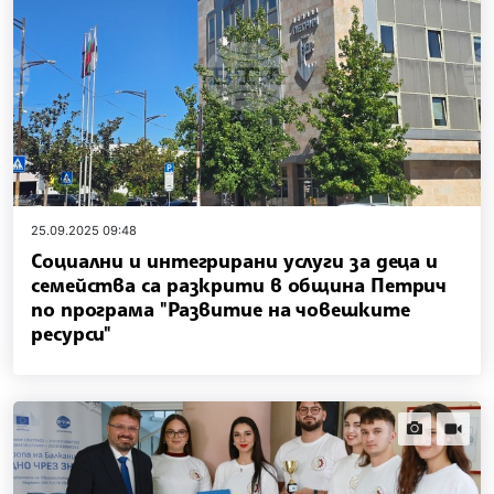
25.09.2025 09:48
Социални и интегрирани услуги за деца и
семейства са разкрити в община Петрич
по програма "Развитие на човешките
ресурси"
news.images
news.vi