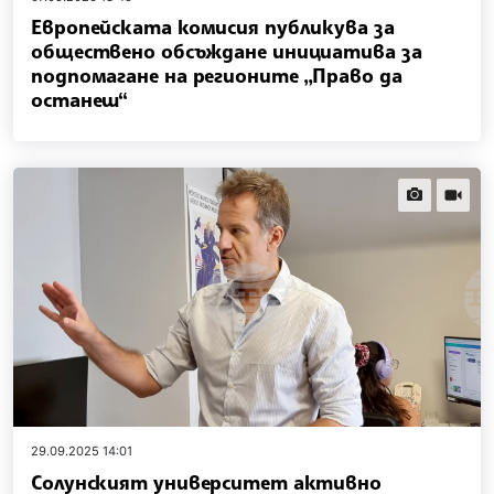
Европейската комисия публикува за
обществено обсъждане инициатива за
подпомагане на регионите „Право да
останеш“
news.images
news.vi
29.09.2025 14:01
Солунският университет активно