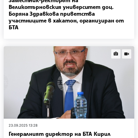
Заместник-ректорът на
Великотърновския университет доц.
Боряна Здравкова приветства
участниците в хакатон, организиран от
БТА
news.images
news.vi
23.09.2025 13:28
Генералният директор на БТА Кирил