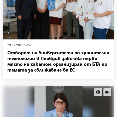
23.09.2025 17:59
Отборът на Университета по хранителни
технологии в Пловдив завоюва първо
място на хакатон, организиран от БТА по
темата за сближаване ва ЕС
news.images
news.vi