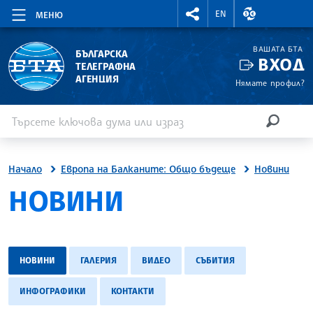
RIGHTMENU.SOCIAL
ВАЛУТНИ КУР
EN
МЕНЮ
ВАШАТА БТА
БЪЛГАРСКА
ВХОД
ТЕЛЕГРАФНА
АГЕНЦИЯ
Нямате профил?
Въведете ключова дума или израз
Търсене
ТЪРСЕН
Начало
Европа на Балканите: Общо бъдеще
Новини
НОВИНИ
НОВИНИ
ГАЛЕРИЯ
ВИДЕО
СЪБИТИЯ
ИНФОГРАФИКИ
КОНТАКТИ