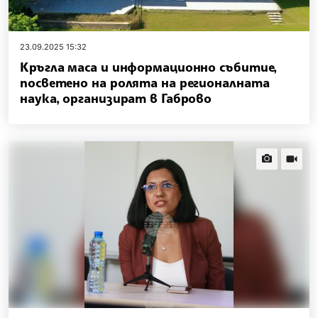
23.09.2025 15:32
Кръгла маса и информационно събитие,
посветено на ролята на регионалната
наука, организират в Габрово
news.images
news.vi