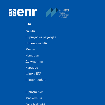
MINDS Media Innovatio
European Newsroom
БТА
За БТА
Виртуална разходка
Новини за БТА
Мисия
История
Документи
Кариери
Школа БТА
Шкорпиловци
Шрифт ЛИК
Маркетинг
Зала МаксиМ