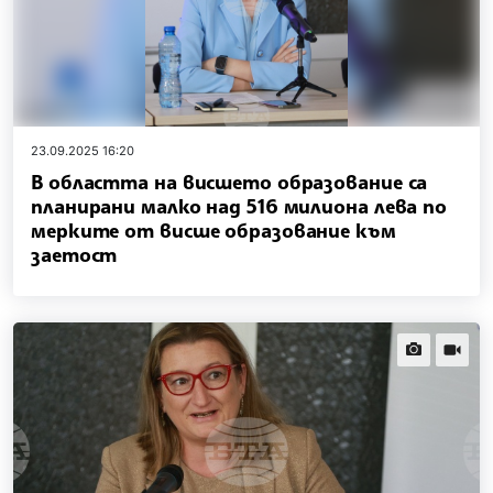
23.09.2025 16:20
В областта на висшето образование са
планирани малко над 516 милиона лева по
мерките от висше образование към
заетост
news.images
news.vi