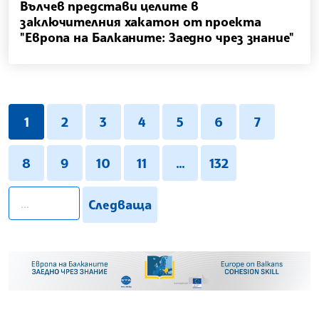
Вълчев представи целите в
заключителния хакатон от проекта
"Европа на Балканите: Заедно чрез знание"
1
2
3
4
5
6
7
8
9
10
11
...
132
pagination.search
Следваща