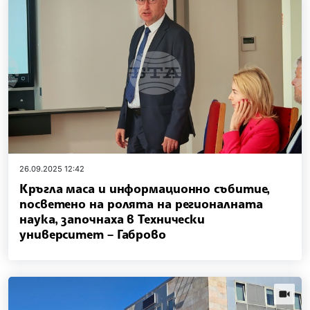
26.09.2025 12:42
Кръгла маса и информационно събитие,
посветено на ролята на регионалната
наука, започнаха в Технически
университет – Габрово
news.vi