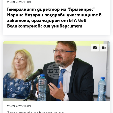
23.09.2025 15:09
Генералният директор на “Арменпрес”
Нарине Назарян поздрави участниците в
хакатона, организиран от БТА във
Великотърновския университет
news.images
news.vi
23.09.2025 14:03