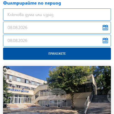
Филтрирайте по период
news.filter.from
news.filter.to
ПРИЛОЖЕТЕ