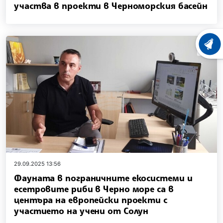
участва в проекти в Черноморския басейн
news.vi
ХРОНО
29.09.2025 13:56
Фауната в пограничните екосистеми и
есетровите риби в Черно море са в
центъра на европейски проекти с
участието на учени от Солун