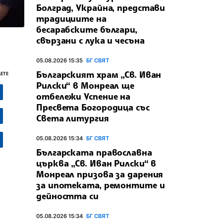
Болград, Украйна, представи
традициите на
бесарабските българи,
свързани с лука и чесъна
05.08.2026 15:35
БГ СВЯТ
Българският храм „Св. Иван
ЕТЕ
Рилски“ в Монреал ще
отбележи Успение на
Пресвета Богородица със
Света литургия
05.08.2026 15:34
БГ СВЯТ
Българската православна
църква „Св. Иван Рилски“ в
Монреал призова за дарения
за ипотеката, ремонтите и
дейността си
05.08.2026 15:34
БГ СВЯТ