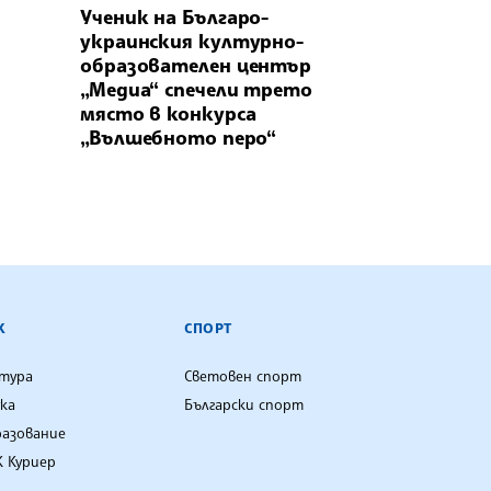
Ученик на Българо-
украинския културно-
образователен център
„Медиа“ спечели трето
място в конкурса
„Вълшебното перо“
К
СПОРТ
лтура
Световен спорт
ка
Български спорт
разование
 Куриер