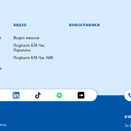
ВИДЕО
ИНФОГРАФИКИ
я
Видео емисия
Подкаст БТА Час
Паралели
Подкаст БТА Час ЛИК
а
БТ
ени.
За 