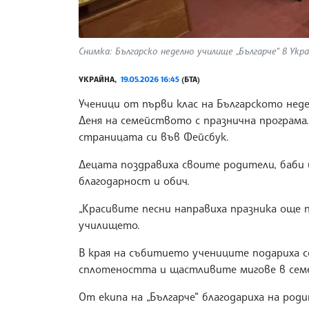
Снимка: Българско неделно училище „Българче“ в Укр
УКРАЙНА,
19.05.2026 16:45
(БТА)
Ученици от първи клас на Българското неде
Деня на семейството с празнична програма
страницата си във Фейсбук.
Децата поздравиха своите родители, баби и
благодарност и обич.
„Красивите песни направиха празника още 
училището.
В края на събитието учениците подариха 
сплотеността и щастливите мигове в семе
От екипа на „Българче“ благодариха на ро