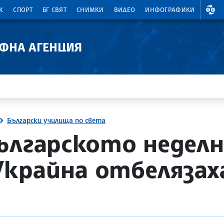
ВАЛ
К
СПОРТ
БГ СВЯТ
СНИМКИ
ВИДЕО
ИНФОГРАФИКИ
АФНА АГЕНЦИЯ
Български училища по света
ългарското недел
Украйна отбелязах