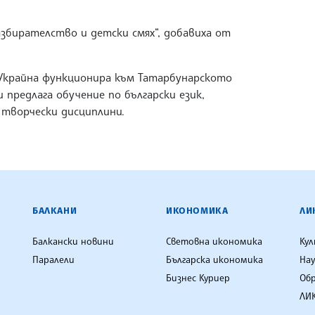
азбирателство и детски смях“, добавиха от
 Украйна функционира към Татарбунарското
 предлага обучение по български език,
 творчески дисциплини.
ЕНЦИЯ
БАЛКАНИ
ИКОНОМИКА
ЛИ
Балкански новини
Световна икономика
Ку
Паралели
Българска икономика
Нау
Бизнес Куриер
Об
ЛИК