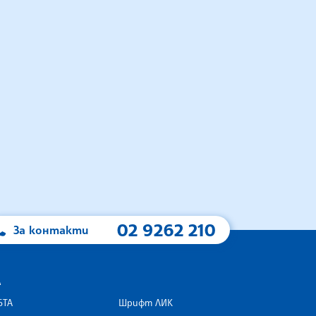
02 9262 210
За контакти
А
БТА
Шрифт ЛИК