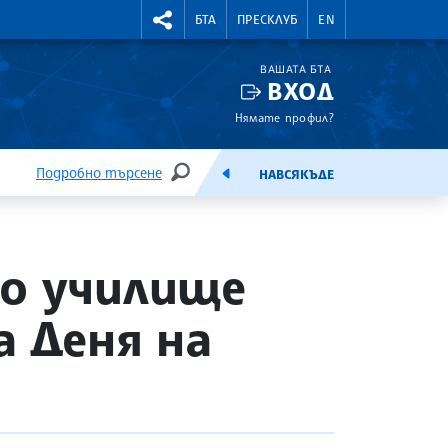
УТНИ КУРСОВЕ
RIGHTMENU.SOCIAL
БТА
ПРЕСКЛУБ
EN
ВАШАТА БТА
ВХОД
Нямате профил?
Подробно търсене
НАВСЯКЪДЕ
ТЪРСЕНЕ
ЕМИСИЯ
но училище
а Деня на