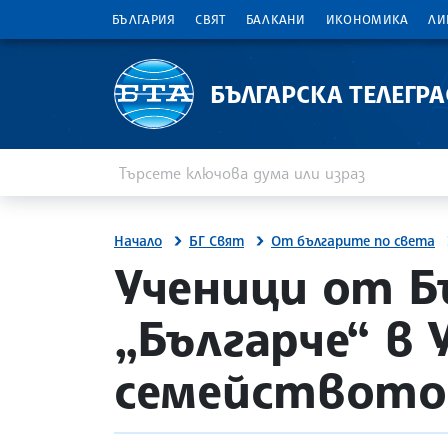
БЪЛГАРИЯ
СВЯТ
БАЛКАНИ
ИКОНОМИКА
ЛИ
БЪЛГАРСКА ТЕЛЕГР
Въведете ключова дума или израз
Търсене
Начало
БГ Свят
От българите по света
site.bta
Ученици от Б
„Българче“ в 
семейството