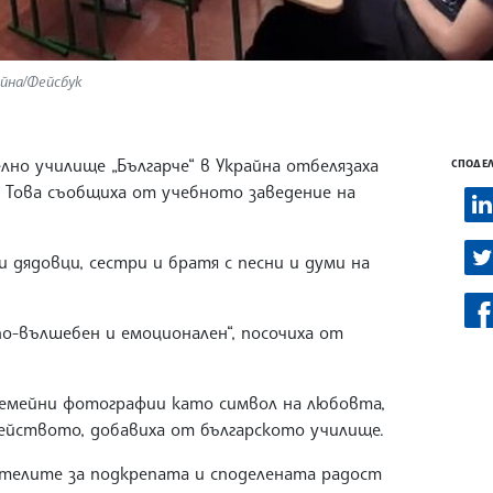
айна/Фейсбук
лно училище „Българче“ в Украйна отбелязаха
СПОДЕЛ
. Това съобщиха от учебното заведение на
 дядовци, сестри и братя с песни и думи на
по-вълшебен и емоционален“, посочиха от
семейни фотографии като символ на любовта,
йството, добавиха от българското училище.
дителите за подкрепата и споделената радост