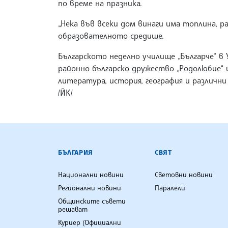
по време на празника.
„Нека във всеки дом винаги има топлина, р
образователното средище.
Българското неделно училище „Българче“ в
районно българско дружество „Родолюбие“ и
литература, история, география и различни
/ЙК/
БЪЛГАРСКА ТЕЛЕГРАФНА АГ
БЪЛГАРИЯ
СВЯТ
Национални новини
Световни новини
Регионални новини
Паралели
Общинските съвети
решават
Куриер (Официални