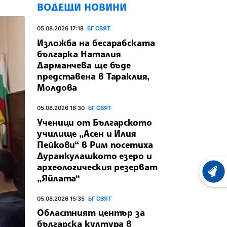
ВОДЕЩИ НОВИНИ
05.08.2026 17:18
БГ СВЯТ
Изложба на бесарабската
българка Наталия
Дарманчева ще бъде
представена в Тараклия,
Молдова
05.08.2026 16:30
БГ СВЯТ
Ученици от Българското
училище „Асен и Илия
Пейкови“ в Рим посетиха
Дуранкулашкото езеро и
археологическия резерват
ХРОНО
„Яйлата“
05.08.2026 15:35
БГ СВЯТ
Областният център за
българска култура в