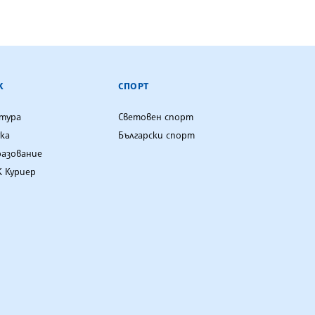
К
СПОРТ
лтура
Световен спорт
ка
Български спорт
разование
 Куриер