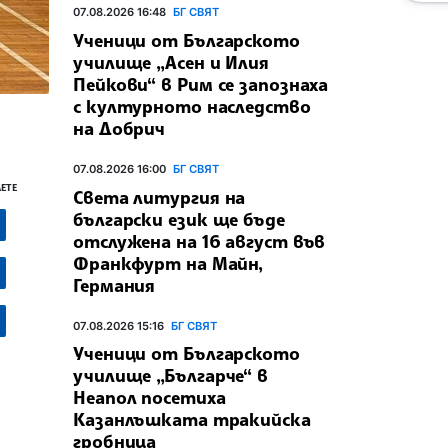
07.08.2026 16:48
БГ СВЯТ
Ученици от Българското
училище „Асен и Илия
Пейкови“ в Рим се запознаха
с културното наследство
на Добрич
07.08.2026 16:00
БГ СВЯТ
ЕТЕ
Света литургия на
български език ще бъде
отслужена на 16 август във
Франкфурт на Майн,
Германия
07.08.2026 15:16
БГ СВЯТ
Ученици от Българското
училище „Българче“ в
Неапол посетиха
Казанлъшката тракийска
гробница