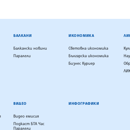
ЕНЦИЯ
БАЛКАНИ
ИКОНОМИКА
ЛИ
Балкански новини
Световна икономика
Ку
Паралели
Българска икономика
Нау
Бизнес Куриер
Об
ЛИК
ВИДЕО
ИНФОГРАФИКИ
я
Видео емисия
Подкаст БТА Час
Паралели