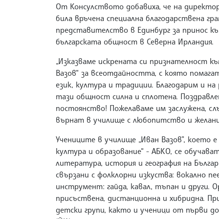
От Консулството добавиха, че на директор
била връчена специална благодарствена г
представителство в Единбург за принос къ
българската общност в Северна Ирландия.
„Изказваме искрената си признателност к
Вазов“ за всеотдайността, с която помага
език, култура и традиции. Благодарим и н
тази общност силна и сплотена. Поздравлен
постоянство! Пожелаваме им заслужена, слън
върнат в училище с любопитство и желание
Учениците в училище „Иван Вазов”, което е
култура и образование“ - АБКО, се обучава
литература, история и география на Бълга
свързани с фолклорни изкуства: вокално пе
инструмент: гайда, кавал, тъпан и други. 
присъствена, дистанционна и хибридна. П
детски групи, както и ученици от първи до 