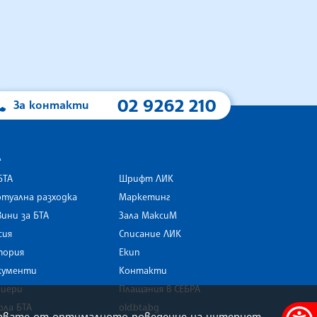
02 9262 210
За контакти
А
БТА
Шрифт ЛИК
туална разходка
Маркетинг
ини за БТА
Зала МаксиМ
rk
сия
Списание ЛИК
тория
Екип
кументи
Контакти
риери
Плащания в СЕБРА
ола БТА
old.bta.bg
олзвате от оптималното поведение на интернет