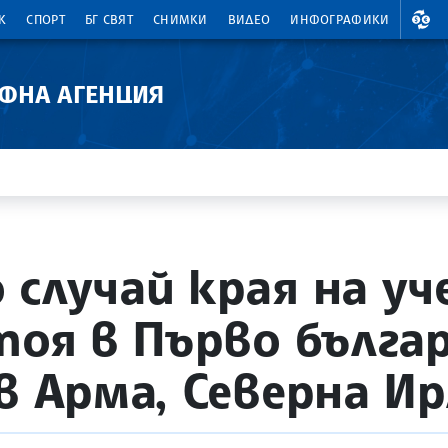
ВАЛ
К
СПОРТ
БГ СВЯТ
СНИМКИ
ВИДЕО
ИНФОГРАФИКИ
АФНА АГЕНЦИЯ
 случай края на у
стоя в Първо бълга
в Арма, Северна И