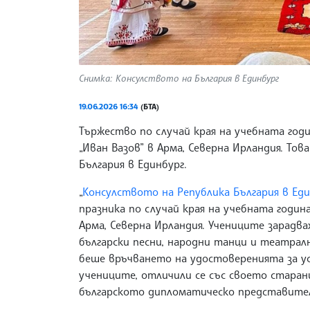
Снимка: Консулството на България в Единбург
19.06.2026 16:34
(БТА)
Тържество по случай края на учебната годи
„Иван Вазов” в Арма, Северна Ирландия. То
България в Единбург.
„
Консулството на Република България в Ед
празника по случай края на учебната година
Арма, Северна Ирландия. Учениците зарадва
български песни, народни танци и театрал
беше връчването на удостоверенията за ус
учениците, отличили се със своето старан
българското дипломатическо представите