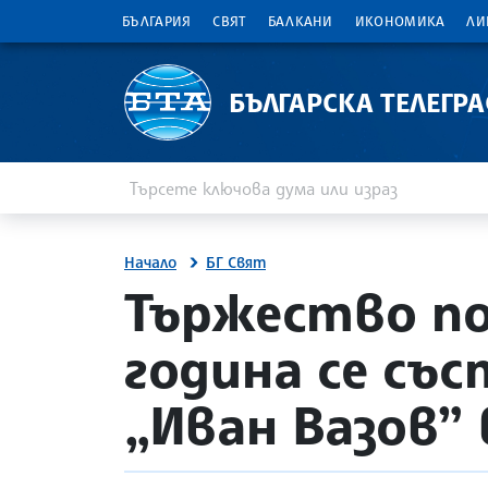
БЪЛГАРИЯ
СВЯТ
БАЛКАНИ
ИКОНОМИКА
ЛИ
БЪЛГАРСКА ТЕЛЕГР
Въведете ключова дума или израз
Търсене
Начало
БГ Свят
site.bta
Тържество по
година се съ
„Иван Вазов” 