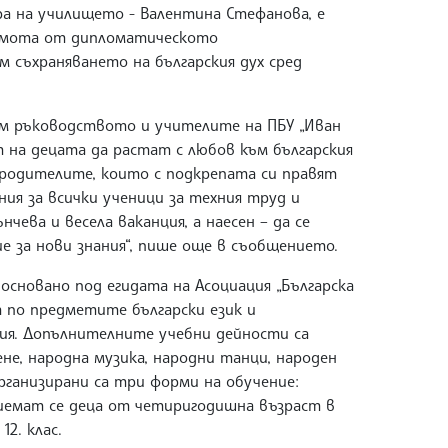
а на училището - Валентина Стефанова, е
рамота от дипломатическото
м съхраняването на българския дух сред
ъм ръководството и учителите на ПБУ „Иван
т на децата да растат с любов към българския
а родителите, които с подкрепата си правят
ия за всички ученици за техния труд и
чева и весела ваканция, а наесен – да се
 за нови знания“, пише още в съобщението.
 основано под егидата на Асоциация „Българска
т по предметите български език и
рия. Допълнителните учебни дейности са
ене, народна музика, народни танци, народен
Организирани са три форми на обучение:
риемат се деца от четиригодишна възраст в
12. клас.