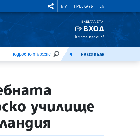
УТНИ КУРСОВЕ
RIGHTMENU.SOCIAL
БТА
ПРЕСКЛУБ
EN
ВАШАТА БТА
ВХОД
Нямате профил?
Подробно търсене
НАВСЯКЪДЕ
ТЪРСЕНЕ
ЕМИСИЯ
чебната
рско училище
рландия