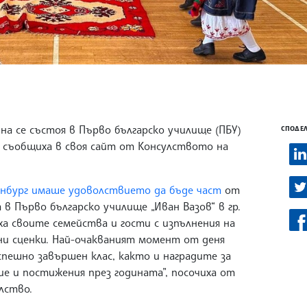
на се състоя в Първо българско училище (ПБУ)
СПОДЕЛ
ва съобщиха в своя сайт от Консулството на
инбург имаше удоволствието да бъде част
от
 в Първо българско училище „Иван Вазов“ в гр.
ха своите семейства и гости с изпълнения на
ни сценки. Най-очакваният момент от деня
пешно завършен клас, както и наградите за
ие и постижения през годината”, посочиха от
лство.