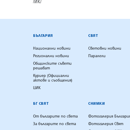
/ЙК/
БЪЛГАРСКА ТЕЛЕГРАФНА АГ
БЪЛГАРИЯ
СВЯТ
Национални новини
Световни новини
Регионални новини
Паралели
Общинските съвети
решават
Куриер (Официални
актове и съобщения)
ЦИК
БГ СВЯТ
СНИМКИ
От българите по света
Фотогалерия Българи
За българите по света
Фотогалерия Свят