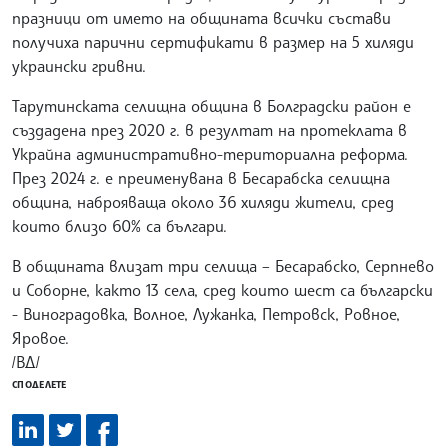
празници от името на общината всички състави
получиха парични сертификати в размер на 5 хиляди
украински гривни.
Тарутинската селищна община в Болградски район е
създадена през 2020 г. в резултат на протеклата в
Украйна административно-териториална реформа.
През 2024 г. е преименувана в Бесарабска селищна
община, наброяваща около 36 хиляди жители, сред
които близо 60% са българи.
В общината влизат три селища – Бесарабско, Серпнево
и Соборне, както 13 села, сред които шест са български
- Виноградовка, Волное, Лужанка, Петровск, Ровное,
Яровое.
/ВД/
СПОДЕЛЕТЕ