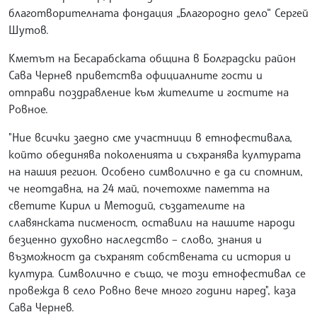
благотворителната фондация „Благородно дело“ Сергей
Шутов.
Кметът на Бесарабската община в Болградски район
Сава Чернев приветства официалните гости и
отправи поздравление към жителите и гостите на
Ровное.
"Ние всички заедно сме участници в етнофестивала,
който обединява поколенията и съхранява културата
на нашия регион. Особено символично е да си спомним,
че неотдавна, на 24 май, почетохме паметта на
светите Кирил и Методий, създателите на
славянската писменост, оставили на нашите народи
безценно духовно наследство – слово, знания и
възможност да съхранят собствената си история и
култура. Символично е също, че този етнофестивал се
провежда в село Ровно вече много години наред", каза
Сава Чернев.