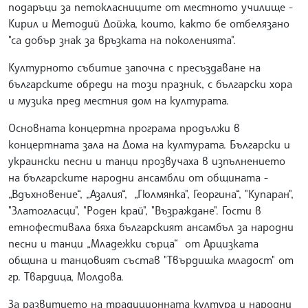
подаръци за петокласниците от местното училище -
Кирил и Методий Дойжа, които, както бе отбелязано
"са добър знак за връзката на поколенията".
Културното събитие започна с пресъздаване на
българските обреди на този празник, с български хора
и музика пред местния дом на културата.
Основната концертна програма продължи в
концертната зала на Дома на културата. Български и
украински песни и танци прозвучаха в изпълнението
на българските народни ансамбли от общината -
„Вдъхновение“, „Азалия“, „Гюлмянка", Георгина“, "Купаран",
"Златогласци", "Роден край", "Възраждане". Гости в
етнофестивала бяха българският ансамбъл за народни
песни и танци „Младежки сърца“ от Арцизката
община и танцовият състав "Твърдишка младост" от
гр. Твардица, Молдова.
За развитието на традиционната култура и народни