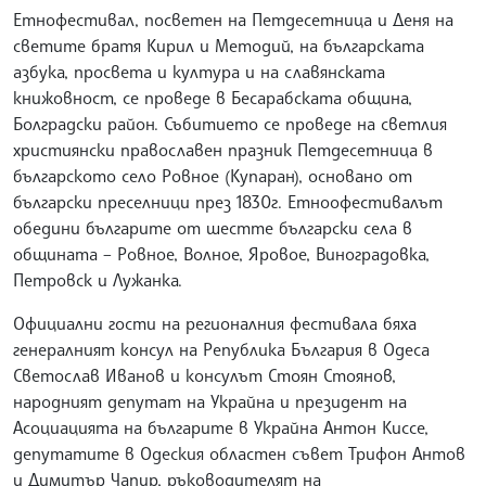
Етнофестивал, посветен на Петдесетница и Деня на
светите братя Кирил и Методий, на българската
азбука, просвета и култура и на славянската
книжовност, се проведе в Бесарабската община,
Болградски район. Събитието се проведе на светлия
християнски православен празник Петдесетница в
българското село Ровное (Купаран), основано от
български преселници през 1830г. Етноофестивалът
обедини българите от шестте български села в
общината – Ровное, Волное, Яровое, Виноградовка,
Петровск и Лужанка.
Официални гости на регионалния фестивала бяха
генералният консул на Република България в Одеса
Светослав Иванов и консулът Стоян Стоянов,
народният депутат на Украйна и президент на
Асоциацията на българите в Украйна Антон Киссе,
депутатите в Одеския областен съвет Трифон Антов
и Димитър Чапир, ръководителят на