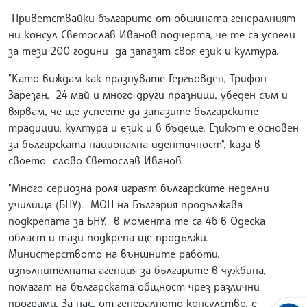
Приветствайки българите от общината генералният
ни консул Светослав Иванов подчерта, че те са успели
за тези 200 години да запазят своя език и култура.
"Като виждам как празнувате Гергьовден, Трифон
Зарезан, 24 май и много други празници, убеден съм и
вярвам, че ще успеете да запазите българските
традиции, култура и език и в бъдеще. Езикът е основен
за българската национална идентичност", каза в
своето слово Светослав Иванов.
"Много сериозна роля играят българските неделни
училища (БНУ). МОН на България продължава
подкрепата за БНУ, в момента те са 46 в Одеска
област и тази подкрепа ще продължи.
Министерството на външните работи,
изпълнителната агенция за българите в чужбина,
помагат на българската общност чрез различни
програми. За нас, от генералното консулство, е