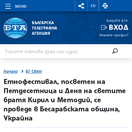
RIGHTMENU.SOCIAL
ВАЛУТНИ КУР
EN
МЕНЮ
ВАШАТА БТА
БЪЛГАРСКА
ВХОД
ТЕЛЕГРАФНА
АГЕНЦИЯ
Нямате профил?
Въведете ключова дума или израз
Търсене
ТЪРСЕН
Начало
БГ Свят
site.bta
Етнофестивал, посветен на
Петдесетница и Деня на светите
братя Кирил и Методий, се
проведе в Бесарабската община,
Украйна