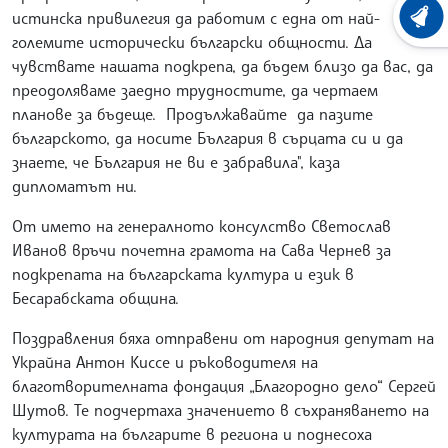
истинска привилегия да работим с една от най-
ХРОНО
големите исторически български общности. Да
чувствате нашата подкрепа, да бъдем близо да вас, да
преодоляваме заедно трудностите, да чертаем
планове за бъдеще. Продължавайте да пазите
българското, да носите България в сърцата си и да
знаете, че България не ви е забравила", каза
дипломатът ни.
От името на генералното консулство Светослав
Иванов връчи почетна грамота на Сава Чернев за
подкрепата на българската култура и език в
Бесарабската община.
Поздравления бяха отправени от народния депутат на
Украйна Антон Киссе и ръководителя на
благотворителната фондация „Благородно дело“ Сергей
Шутов. Те подчертаха значението в съхраняването на
културата на българите в региона и поднесоха