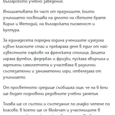
българското учебно заведение.
Инициативата бе част от празниците, които
училището посвещава на делото на светите братя
Кирил и Методий, на българската писменост и
култура.
За единадесета поредна година учениците излязоха
извън класните стаи и прекараха деня в един от най-
известните паркове на френската столица. Децата
играха футбол, федербал и фризби, пускаха хвърчила и
хартиени самолетчета и участваха в различни
състезателни и занимателни игри, отбелязаха от
училището.
От просветното средище съобщиха още, че на 6 юни
ще бъдат подновени редовните учебни занятия.
Тогава ще се състои и състезание по гладко четене по
класове, в което ще се включат и участниците в