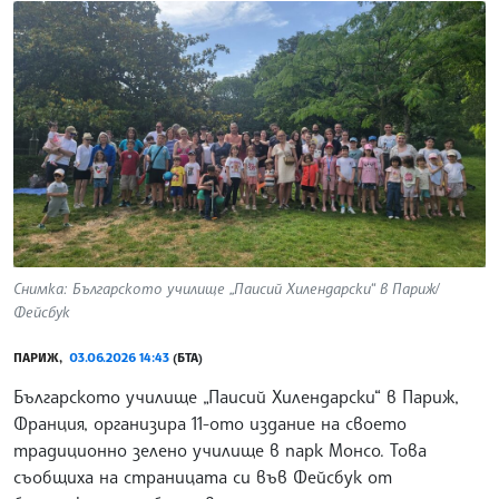
Снимка: Българското училище „Паисий Хилендарски“ в Париж/
Фейсбук
ПАРИЖ,
03.06.2026 14:43
(БТА)
Българското училище „Паисий Хилендарски“ в Париж,
Франция, организира 11-ото издание на своето
традиционно зелено училище в парк Монсо. Това
съобщиха на страницата си във Фейсбук от