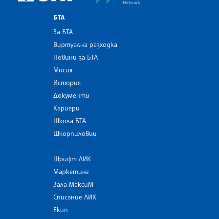
БТА
За БТА
Виртуална разходка
Новини за БТА
Мисия
История
Документи
Кариери
Школа БТА
Шкорпиловци
Шрифт ЛИК
Маркетинг
Зала МаксиМ
Списание ЛИК
Екип