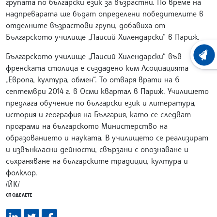
групата по български език за възрастни. По време на
надпреварата ще бъдат определени победителите в
отделните възрастови групи, добавиха от
Българското училище „Паисий Хилендарски“ в Париж.
Българското училище „Паисий Хилендарски“ във
ХРОНО
френската столица е създадено към Асоциацията
„Европа, култура, обмен“. То отваря врати на 6
септември 2014 г. в Осми квартал в Париж. Училището
предлага обучение по български език и литература,
история и география на България, като се следват
програми на българското Министерство на
образованието и науката. В училището се реализират
и извънкласни дейности, свързани с опознаване и
съхраняване на българските традиции, култура и
фолклор.
/ЙК/
СПОДЕЛЕТЕ