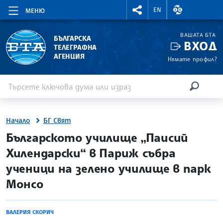
RIGHTMENU.SOCIAL
ВАЛУТНИ КУР
EN
МЕНЮ
ВАШАТА БТА
БЪЛГАРСКА
ВХОД
ТЕЛЕГРАФНА
АГЕНЦИЯ
Нямате профил?
Въведете ключова дума или израз
Търсене
ТЪРСЕН
Начало
БГ Свят
site.bta
Българското училище „Паисий
Хилендарски“ в Париж събра
ученици на зелено училище в парк
Монсо
ВАЛЕРИЯ СКОРИЧ