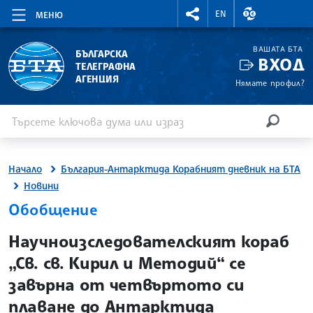
RIGHTMENU.SOCIAL
ВАЛУТНИ КУР
EN
МЕНЮ
ВАШАТА БТА
БЪЛГАРСКА
ВХОД
ТЕЛЕГРАФНА
АГЕНЦИЯ
Нямате профил?
Въведете ключова дума или израз
Търсене
ТЪРСЕН
Начало
България-Антарктида Корабният дневник на БТА
Новини
Обобщение
site.bta
Научноизследователският кораб
„Св. св. Кирил и Методий“ се
завърна от четвъртото си
плаване до Антарктида