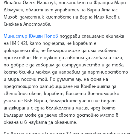
Украйна Олеся Илашчук, посланикът на Франция Мари
Дюмулен, областният управител на Варна Атанас
Михов, заместник-кметовете на Варна Илия Коев и
Снежана Апостолова.
Министър Юлиян Попов
поздрави специално екипажа
на НИК 421, като подчерта, че корабът е
доказателство, че България може да има глобално
присъствие. Не е нужно да говорим за глобална сила,
по-добре е да говорим за сътрудничество и за това,
което всички можем да направим за партньорството
и мира, посочи той. По думите му, на фона на
предстоящото ратифициране на Конвенцията за
световния океан, корабът, Висшето военноморско
училище във Варна, българските учени ще бъдат
ангажирани с една великолепна мисия, чрез която
България може да заеме своето достойно място в
океана и в науката за океаните.