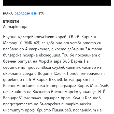
ВАРНА,
09.04.2026 16:18
(БТА)
ЕТИКЕТИ
Антарктида
Научноизследователският кораб „Св. св. Кирил и
Методий“ (НИК 421) се завърна от четвъртото си
плаване до Антарктида, с което завърши 34-тата
българска полярна експедиция. Той бе посрещнат с
военен ритуал на Морска гара във Варна. На
събитието присъстваха служебният министър на
околната среда и водите Юлиян Попов, генералният
директор на БТА Кирил Вълчев, командирът на
Военноморските сили контраадмирал Кирил Михайлов,
началникът на Висшето военноморско училище „Н. Й.
Вапцаров“ флотилен адмирал проф. Калин Калинов,
председателят на Българския антарктически
институт проф. Христо Пимпирев, посланикът на