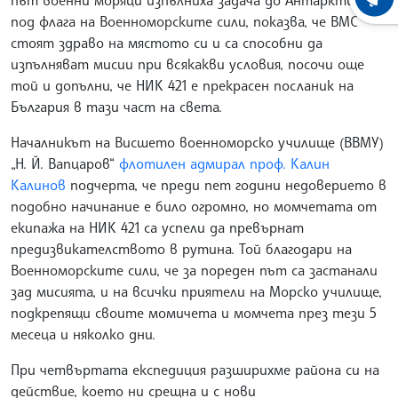
път военни моряци изпълниха задача до Антарктида
ХРОНО
под флага на Военноморските сили, показва, че ВМС
стоят здраво на мястото си и са способни да
изпълняват мисии при всякакви условия, посочи още
той и допълни, че НИК 421 е прекрасен посланик на
България в тази част на света.
Началникът на Висшето военноморско училище (ВВМУ)
„Н. Й. Вапцаров“
флотилен адмирал проф. Калин
Калинов
подчерта, че преди пет години недоверието в
подобно начинание е било огромно, но момчетата от
екипажа на НИК 421 са успели да превърнат
предизвикателството в рутина. Той благодари на
Военноморските сили, че за пореден път са застанали
зад мисията, и на всички приятели на Морско училище,
подкрепящи своите момичета и момчета през тези 5
месеца и няколко дни.
При четвъртата експедиция разширихме района си на
действие, което ни срещна и с нови