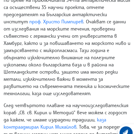
По време на приключилата 34-та антарктическа мисия
са осъществени 35 научни проекта, отчете
председателят на Българския антарктически
институт
проф. Христо Пимпирев
. Очакват се данни
от изследвания на морските течения, проведени
съвместно с германски учени от университета в
Хамбург, както и за повишаването на морското ниво и
замърсяването с микропласмаси. Тази година е
обърнато изключително внимание на полезните
изкопаеми около българската база и в района на
Шетландските острови, защото има много редки
метали, изключително важни в момента за
развитието на съвременната техника и космическите
технологии, каза още изследователят.
След четвъртото плаване на научноизследователския
кораб „Св. св. Кирил и Методий“ вече можем с гордост
да кажем, че имаме изградени традиции,
каза
контраадмирал Кирил Михайлов
. Това, че за пореден