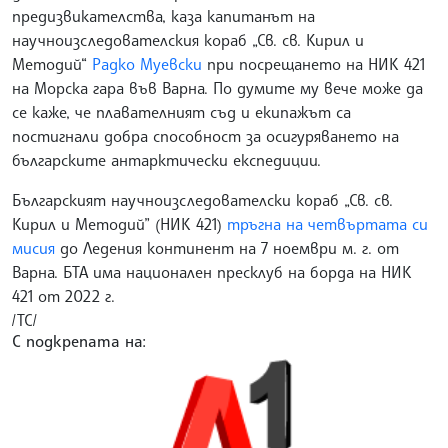
предизвикателства, каза капитанът на
научноизследователския кораб „Св. св. Кирил и
Методий“
Радко Муевски
при посрещането на НИК 421
на Морска гара във Варна. По думите му вече може да
се каже, че плавателният съд и екипажът са
постигнали добра способност за осигуряването на
българските антарктически експедиции.
Българският научноизследователски кораб „Св. св.
Кирил и Методий” (НИК 421)
тръгна на четвъртата си
мисия
до Ледения континент на 7 ноември м. г. от
Варна. БТА има национален пресклуб на борда на НИК
421 от 2022 г.
/ТС/
С подкрепата на: